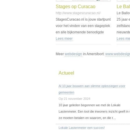
Stages op Curacao
Le Bal
http://www.stagescuracao.nl/
Le Ballo
StagesCuracao.nl is jouw startpunt
25 jaar 
voor het vinden van een stageplek
zelfstand
en alle bijkomende benodigde
nieuwste
informatie over huisvesting,
Lees meer
gebied 
Lees me
vervoer…
Meer
webdesign
in Amersfoort:
www.webdesign-
Actueel
Al 10 jaar bouwen aan slimme oplossingen voor
gemeenten
Op 21 november 2024
10 jaar geleden begonnen we met de Lokale
Lastenmeter. Een tool die inwoners inzicht geeft in
ze moeten betalen en waarom, en die t…
Lokale Lastenmeter een succes!