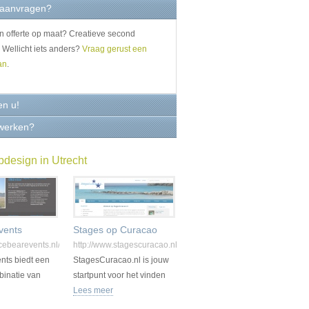
 aanvragen?
en offerte op maat? Creatieve second
 Wellicht iets anders?
Vraag gerust een
an
.
en u!
werken?
design in Utrecht
vents
Stages op Curacao
icebearevents.nl/
http://www.stagescuracao.nl/
nts biedt een
StagesCuracao.nl is jouw
binatie van
startpunt voor het vinden
nt, gezelligheid
van een stageplek en alle
Lees meer
mheid.
bijkomende benodigde