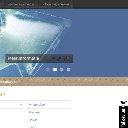
n
wozbezwaarhulp.nl
Lokale Lastenmeter
ondersteuning
gn
Amsterdam
Arnhem
Boxtel
Delft