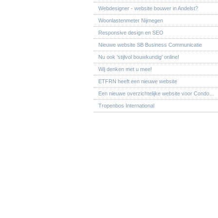
Webdesigner - website bouwer in Andelst?
Woonlastenmeter Nijmegen
Responsive design en SEO
Nieuwe website SB Business Communicatie
Nu ook 'stijlvol bouwkundig' online!
Wij denken met u mee!
ETFRN heeft een nieuwe website
Een nieuwe overzichtelijke website voor Condo…
Tropenbos International