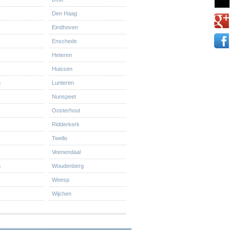
Den Haag
Eindhoven
Enschede
Heteren
Huissen
n
Lunteren
Nunspeet
Oosterhout
Ridderkerk
Twello
Veenendaal
n
Woudenberg
Weesp
Wijchen