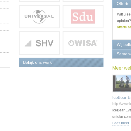
Offerte
Wilt u e
opinion?
offerte a
Wij bell
Samen
Bekijk ons werk
Meer web
IceBear E
http://www.
IceBear Eve
unieke com
entertainme
Lees meer
en duurzaa