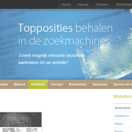
Home
Nieuws
Partners
Webdesig
steps
Nieuws
Portfolio
Contact
Referenties
Vacatures
Service en 
Webdesi
Amersfoort
Apeldoorn
Baarn
Breda