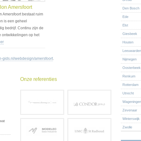
lon Amersfoort
Den Bosch
n Amersfoort bestaat ruim
Ede
en is een geheel
Elst
ig bedrijf. Continu zijn de
Giesbeek
 ontwikkelingen op het
v…
er
Houten
Leeuwarde
gids.nl/webdesign/amersfoort
.
Nijmegen
Oosterbeek
Renkum
Onze referenties
Rotterdam
Utrecht
Wageninge
Zevenaar
Winterswijk
 wat
Zwolle