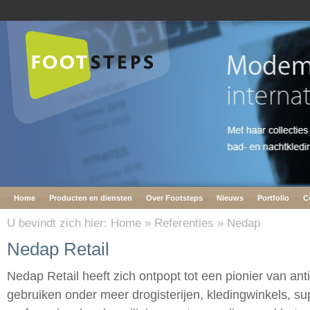
Home
Producten en diensten
Over Footsteps
Nieuws
Portfolio
C
U bevindt zich hier:
Home
»
Referenties
»
Nedap
Nedap Retail
Nedap Retail heeft zich ontpopt tot een pionier van ant
gebruiken onder meer drogisterijen, kledingwinkels, s