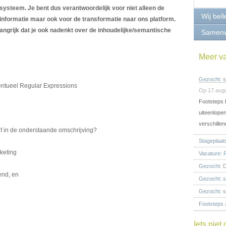
systeem. Je bent dus verantwoordelijk voor niet alleen de
Wij bell
 informatie maar ook voor de transformatie naar ons platform.
angrijk dat je ook nadenkt over de inhoudelijke/semantische
Samen
Meer v
Gezocht: s
entueel Regular Expressions
Op 17 aug
Footsteps b
uiteenlope
verschille
elf in de onderstaande omschrijving?
Stageplaat
rketing
Vacature:
Gezocht: D
end, en
Gezocht: st
Gezocht: s
Footsteps 
Iets nie