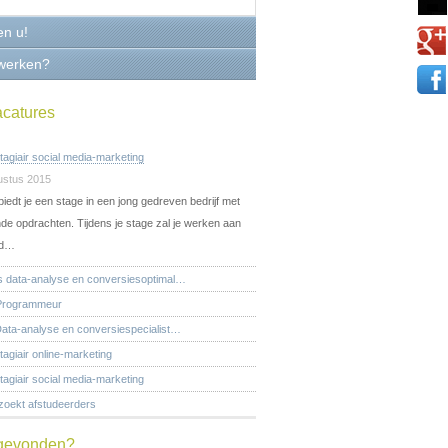
en u!
werken?
acatures
tagiair social media-marketing
ustus 2015
iedt je een stage in een jong gedreven bedrijf met
nde opdrachten. Tijdens je stage zal je werken aan
nd…
s data-analyse en conversiesoptimal…
 Programmeur
ata-analyse en conversiespecialist…
agiair online-marketing
tagiair social media-marketing
zoekt afstudeerders
t gevonden?