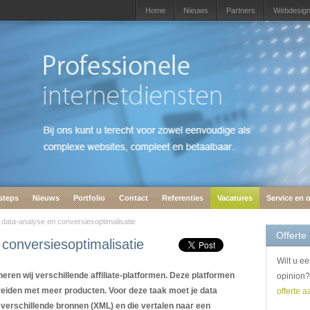
Home
Nieuws
Partners
Webdesig
steps
Nieuws
Portfolio
Contact
Referenties
Vacatures
Service en 
 data-analyse en conversiesoptimalisatie
Offerte
conversiesoptimalisatie
Wilt u e
eren wij verschillende affiliate-platformen. Deze platformen
opinion?
breiden met meer producten. Voor deze taak moet je data
offerte a
 verschillende bronnen (XML) en die vertalen naar een