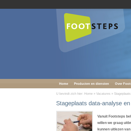
Home
Producten en diensten
Over Foot
U bevindt zich hier:
Home
»
Vacatures
»
Stageplaats
Stageplaats data-analyse en 
Vanuit Footsteps beh
willen we graag uit
kunnen uitlezen van