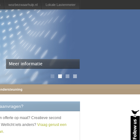
n
wozbezwaarhulp.nl
Lokale Lastenmeter
ondersteuning
 aanvragen?
en offerte op maat? Creatieve second
 Wellicht iets anders?
Vraag gerust een
an
.