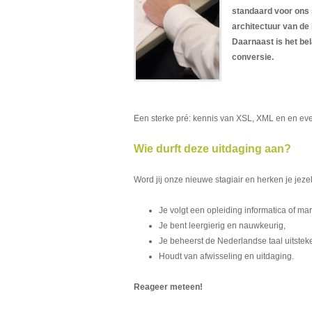
standaard voor ons 
architectuur van de
Daarnaast is het bel
conversie.
Een sterke pré: kennis van XSL, XML en en ev
Wie durft deze uitdaging aan?
Word jij onze nieuwe stagiair en herken je jez
Je volgt een opleiding informatica of ma
Je bent leergierig en nauwkeurig,
Je beheerst de Nederlandse taal uitstek
Houdt van afwisseling en uitdaging.
Reageer meteen!